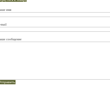
аше имя
-mail
аше сообщение