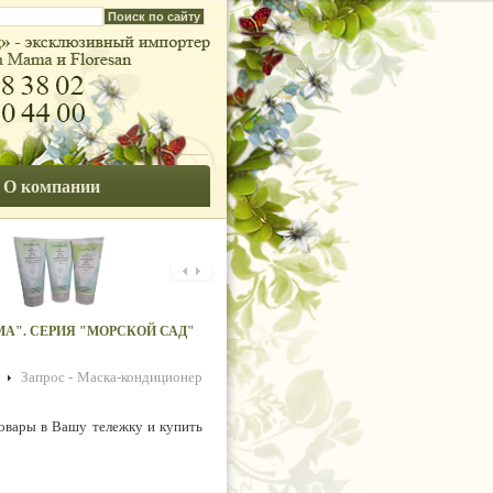
О компании
А". СЕРИЯ "МОРСКОЙ САД"
"ФЛОРЕСАН". СЕРИЯ "КЕРА-НОВА".
Запрос - Маска-кондиционер
товары в Вашу тележку и купить